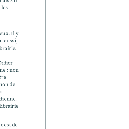
ais s’il
 les
ux. Il y
n aussi,
brairie.
Didier
ne : non
tre
gnon de
ls
idienne.
librairie
c’est de