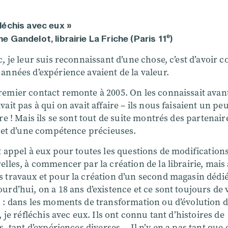
fléchis avec eux »
e
e Gandelot, librairie La Friche (Paris 11
)
c, je leur suis reconnaissant d’une chose, c’est d’avoir 
années d’expérience avaient de la valeur.
remier contact remonte à 2005. On les connaissait avan
vait pas à qui on avait affaire – ils nous faisaient un pe
ire ! Mais ils se sont tout de suite montrés des partenair
é et d’une compétence précieuses.
t appel à eux pour toutes les questions de modification
elles, à commencer par la création de la librairie, mais
 travaux et pour la création d’un second magasin dédié
urd’hui, on a 18 ans d’existence et ce sont toujours de 
 : dans les moments de transformation ou d’évolution d
e, je réfléchis avec eux. Ils ont connu tant d’histoires de
es, tant d’expériences diverses… Il n’y en a pas tant que 