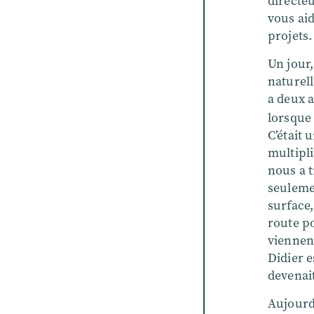
directeu
vous aid
projets.
Un jour,
naturel
a deux 
lorsque
C’était 
multipli
nous a 
seulemen
surface,
route po
viennent
Didier e
devenai
Aujourd’