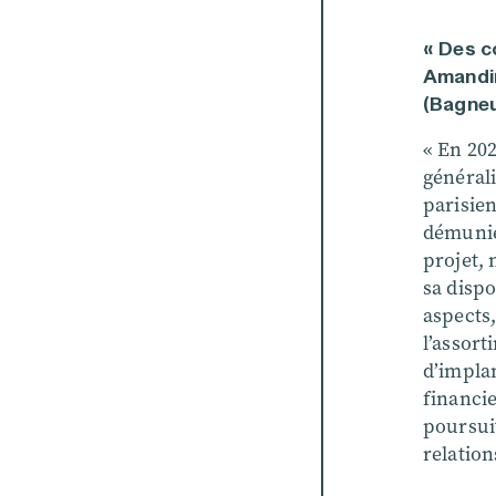
« Des c
Amandin
(Bagne
« En 202
général
parisien
démunie
projet, 
sa disp
aspects
l’assort
d’implan
financie
poursuiv
relation