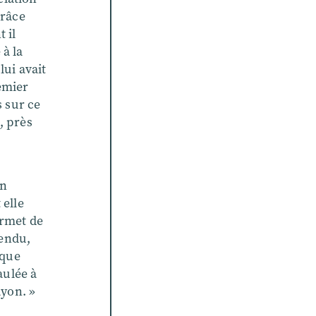
grâce
 il
 à la
lui avait
emier
s sur ce
, près
on
 elle
ermet de
tendu,
 que
aulée à
ayon. »