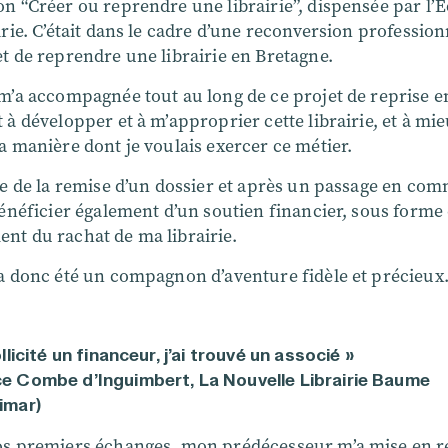
n “Créer ou reprendre une librairie”, dispensée par l’É
irie. C’était dans le cadre d’une reconversion profession
t de reprendre une librairie en Bretagne.
 m’a accompagnée tout au long de ce projet de reprise e
 à développer et à m’approprier cette librairie, et à mi
a manière dont je voulais exercer ce métier.
te de la remise d’un dossier et après un passage en com
bénéficier également d’un soutien financier, sous forme 
nt du rachat de ma librairie.
 a donc été un compagnon d’aventure fidèle et précieux.
ollicité un financeur, j’ai trouvé un associé »
e Combe d’Inguimbert, La Nouvelle Librairie Baume
imar)
os premiers échanges, mon prédécesseur m’a mise en r