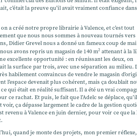
r commercial des Éditions de Minuit. Il était exigeant, m
ait, c’était la preuve qu’il avait vraiment confiance dans
 on a créé notre propre librairie à Valence, et c’est tout
lement que nous nous sommes à nouveau tournés vers e
ans, Didier Grevel nous a donné un fameux coup de mai
2
 nous avons repris un magasin de 140 m
attenant à la li
une excellente opportunité : en réunissant les deux, on
ait la surface par trois, avec une séparation au milieu. 
très habilement convaincus de vendre le magasin d’origi
t l’espace devenait plus cohérent, mais ça doublait no
 ce qui était en réalité suffisant. Il a été un vrai compa
ur ce rachat. Et puis, le fait que l’Adelc se déplace, qu’i
 voir, ça dépasse largement le cadre de la gestion quot
st revenu à Valence en juin dernier, pour voir ce que la 
t.
hui, quand je monte des projets, mon premier réflexe, 