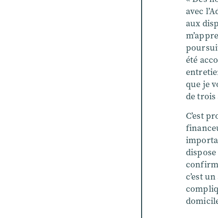
avec l’A
aux disp
m’appren
poursuit
été acc
entretie
que je v
de trois
C’est pr
financeu
importan
dispose
confirme
c’est un
compliqu
domicile