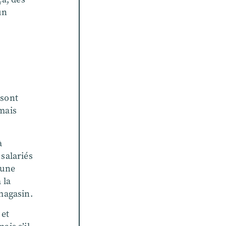
un
 sont
 mais
à
 salariés
t une
 la
 magasin.
 et