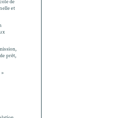
cole de
nelle et
n
eux
mission,
de prêt,
 »
elation