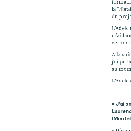
formatio
la Libra
du proje
L’Adelc
m’aidant
cerner l
À la sui
j’ai pu 
au mome
L’Adelc
« J’ai s
Laurenc
(Montél
« Dès n