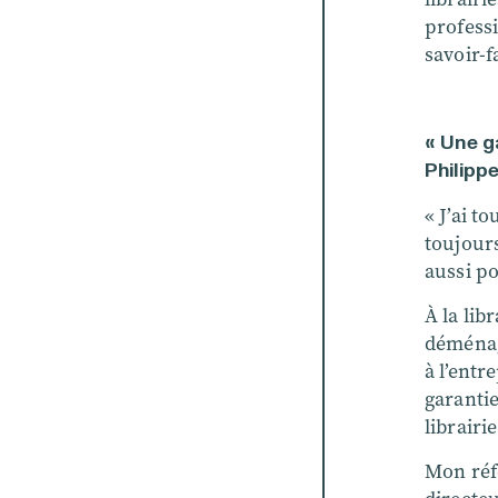
profess
savoir-f
« Une g
Philippe
« J’ai t
toujours
aussi po
À la lib
déménage
à l’entr
garantie
librairi
Mon réf