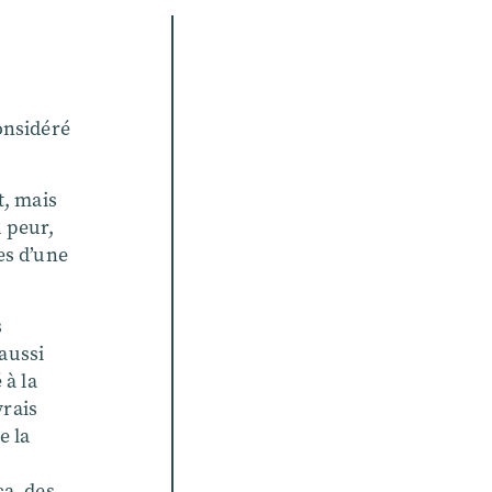
considéré
t, mais
u peur,
es d’une
s
 aussi
 à la
vrais
e la
ça, des