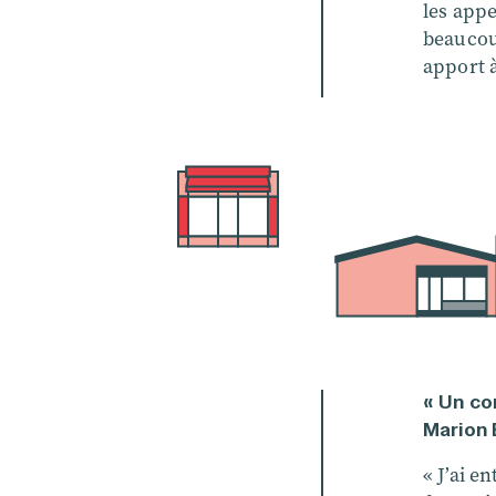
les appe
beaucoup
apport à
« Un co
Marion B
« J’ai e