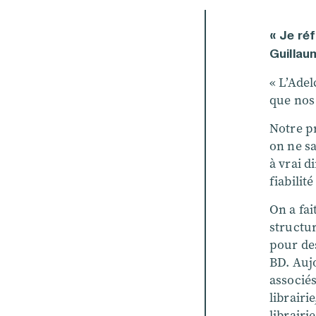
« Je ré
Guillaum
« L’Adel
que nos 
Notre p
on ne sa
à vrai d
fiabilit
On a fai
structur
pour des
BD. Aujo
associés
librairi
librairi