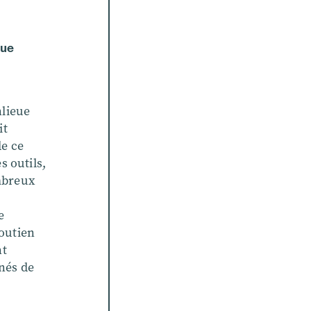
que
lieue
it
e ce
s outils,
ombreux
e
soutien
nt
gnés de