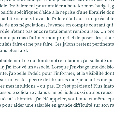
delc. Initialement pour m’aider à boucler mon budget, 
ositifs spécifiques d’aide à la reprise d’une librairie dont
ait l’existence. L’aval de l’Adelc était aussi un préalable
e de nos négociations, l’avance en compte courant qui 
ordée n’étant pas encore totalement remboursée. Un pr
n m’a permis d’affiner mon projet et de poser des jalon
oulais faire et ne pas faire. Ces jalons restent pertinents
 ans plus tard.
obablement ce qui fonde notre relation : j’ai sollicité un
r, j’ai trouvé un associé. Lorsque j’envisage une décisi
te, j’appelle l’Adelc pour l’informer, et la visibilité dont
 sur un vaste spectre de librairies indépendantes me p
r mes intuitions – ou pas. Et c’est précieux ! Plus inat
 associé solidaire : dans une période aussi douloureuse
ée à la librairie, j’ai été appelée, soutenue et même ép
 pour aider une salariée en grande difficulté sur son r